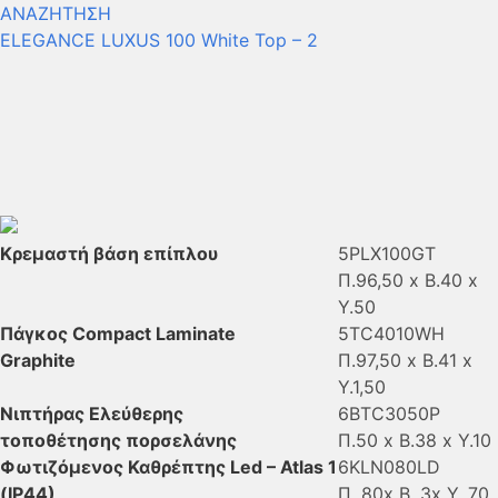
ΑΝΑΖΗΤΗΣΗ
ELEGANCE
LUXUS 100 White Top – 2
Κρεμαστή βάση επίπλου
5ΡLΧ100GΤ
Π.96,50 x B.40 x
Y.50
Πάγκος Compact Laminate
5TC4010WH
Graphite
Π.97,50 x Β.41 x
Υ.1,50
Νιπτήρας Ελεύθερης
6BTC3050P
τοποθέτησης πορσελάνης
Π.50 x B.38 x Y.10
Φωτιζόμενος Καθρέπτης Led – Atlas 1
6KLN080LD
(IP44)
Π. 80x Β. 3x Υ. 70