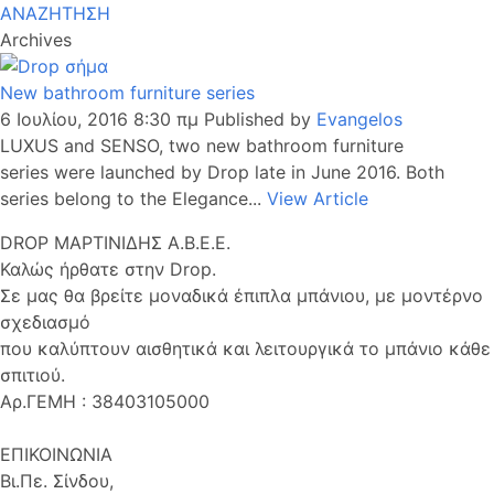
ΑΝΑΖΗΤΗΣΗ
Archives
New bathroom furniture series
6 Ιουλίου, 2016 8:30 πμ
Published by
Evangelos
LUXUS and SENSO, two new bathroom furniture
series were launched by Drop late in June 2016. Both
series belong to the Elegance...
View Article
DROP ΜΑΡΤΙΝΙΔΗΣ Α.Β.Ε.Ε.
Καλώς ήρθατε στην Drop.
Σε μας θα βρείτε μοναδικά έπιπλα μπάνιου, με μοντέρνο
σχεδιασμό
που καλύπτουν αισθητικά και λειτουργικά το μπάνιο κάθε
σπιτιού.
Αρ.ΓΕΜΗ : 38403105000
ΕΠΙΚΟΙΝΩΝΙΑ
Βι.Πε. Σίνδου,